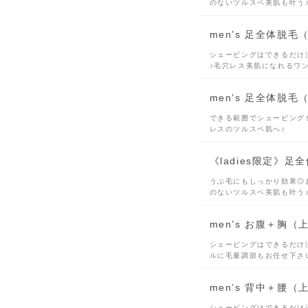
のないツルスベ美肌も叶う
men’s 足全体脱
シェービングはできるだけ
♪毛穴レス美肌になれるワ
men’s 足全体脱
できる範囲でシェービング
レスのツルスベ肌へ♪
《ladies限定》
うぶ毛にもしっかり効果◎
のないツルスベ美肌も叶う
men’s お腹＋胸
シェービングはできるだけ
ルに毛量調節もお任せ下さ
men’s 背中＋腰
シェービングはできるだけ