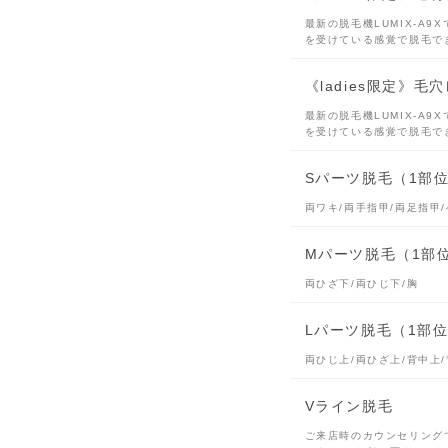
最新の脱毛機LUMIX-A
を受けている感覚で脱毛で
《ladies限定》
最新の脱毛機LUMIX-A
を受けている感覚で脱毛で
Sパーツ脱毛（1部位
両ワキ/両手指甲/両足指甲/
Mパーツ脱毛（1部位
両ひざ下/両ひじ下/胸
Lパーツ脱毛（1部位
両ひじ上/両ひざ上/背中上/
Vライン脱毛
ご来店時のカウンセリング