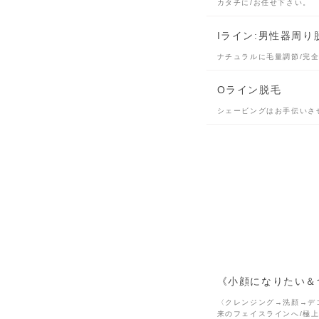
カタチに/お任せ下さい。
Iライン:男性器周り
ナチュラルに毛量調節/完
Oライン脱毛
シェービングはお手伝いさ
《小顔になりたい＆
〈クレンジング→洗顔→デ
来のフェイスラインへ/極