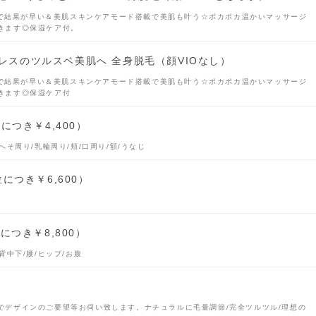
9Xで結果が早い＆美肌スキンケアモード搭載で美肌も叶う☆ポカポカ温かいマッサージ
きます◎保湿ケア付。
毛穴レスのツルスベ美肌へ 全身脱毛（顔VIOなし）
9Xで結果が早い＆美肌スキンケアモード搭載で美肌も叶う☆ポカポカ温かいマッサージ
きます◎保湿ケア付
につき￥4,400）
へそ周り/乳輪周り/頬/口周り/額/うなじ
につき￥6,600）
につき￥8,800）
背中下/腰/ヒップ/お腹
でデザインのご要望等お伺い致します。ナチュラルに毛量調節/完全ツルツル/理想の