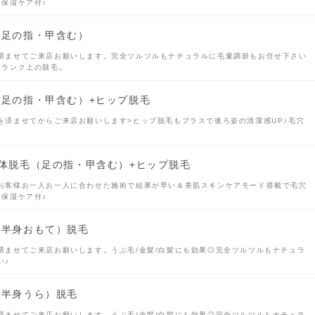
♪保湿ケア付♪
毛（足の指・甲含む）
済ませてご来店お願いします。完全ツルツルもナチュラルに毛量調節もお任せ下さい
ンランク上の脱毛。
毛（足の指・甲含む）+ヒップ脱毛
を済ませてからご来店お願いします>ヒップ脱毛もプラスで後ろ姿の清潔感UP♪毛穴
足全体脱毛（足の指・甲含む）+ヒップ脱毛
お客様お一人お一人に合わせた施術で結果が早い＆美肌スキンケアモード搭載で毛穴
♪保湿ケア付♪
（上半身おもて）脱毛
済ませてご来店お願いします。うぶ毛/金髪/白髪にも効果◎完全ツルツルもナチュラ
い♪
（上半身うら）脱毛
済ませてご来店お願いします。うぶ毛/金髪/白髪にも効果◎完全ツルツルもナチュラ