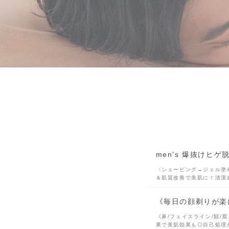
men’s 爆抜けヒゲ
〈シェービング→ジェル塗
＆肌質改善で美肌に！清潔
《毎日の顔剃りが楽
《鼻/フェイスライン/額/
果で美肌効果も◎自己処理