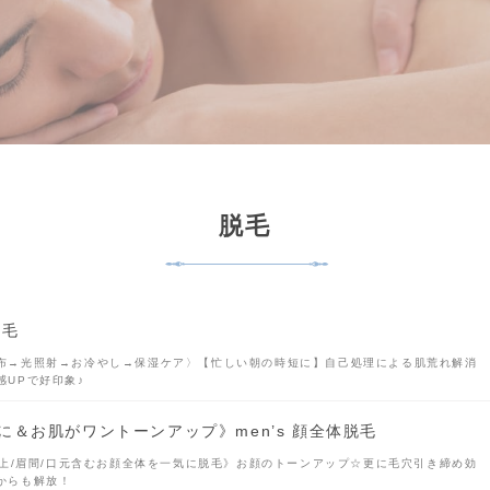
脱毛
脱毛
布→光照射→お冷やし→保湿ケア〉【忙しい朝の時短に】自己処理による肌荒れ解消
感UPで好印象♪
に＆お肌がワントーンアップ》men’s 顔全体脱毛
眉上/眉間/口元含むお顔全体を一気に脱毛》お顔のトーンアップ☆更に毛穴引き締め効
からも解放！