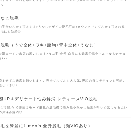
い♪
うなじ脱毛
お手伝いさせて頂きます>うなじデザイン脱毛可能♪カウンセリングさせて頂きお客
ぶ毛にも効果◎
ット脱毛（うで全体+ワキ+腹胸+背中全体+うなじ）
を済ませてご来店お願いします>うぶ毛/金髪/白髪にも効果◎完全ツルツルもナチュ
さい♪
済ませてご来店お願いします。完全ツルツルも大人気♪理想の形にデザインも可能。
任せ下さい♪
清潔感UP＆デリケート悩み解消 レディースVIO脱毛
ナも可能♪VIO爆抜けモード搭載の脱毛機で痛み最小限かつ結果が早い☆気になるムレ
のお悩み解消◎
ダ毛を綺麗に》men’s 全身脱毛（顔VIOあり）