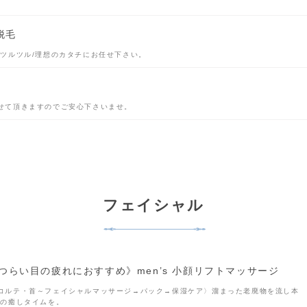
脱毛
全ツルツル/理想のカタチにお任せ下さい。
せて頂きますのでご安心下さいませ。
フェイシャル
つらい目の疲れにおすすめ》men’s 小顔リフトマッサージ
コルテ・首～フェイシャルマッサージ→パック→保湿ケア〉溜まった老廃物を流し本
上の癒しタイムを。