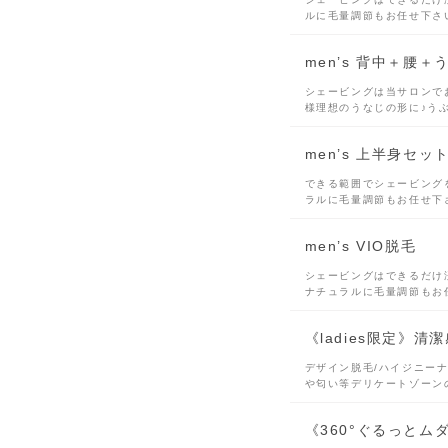
ルに毛量調節もお任せ下さ
men’s 背中＋腰＋
シェービングは当サロンで
様理想のうなじの形に♪う
men’s 上半身セ
できる範囲でシェービング
ラルに毛量調節もお任せ下
men’s VIO脱毛
シェービングはできるだけ
ナチュラルに毛量調節もお
《ladies限定》
デザイン脱毛/ハイジニー
や匂い等デリケートゾーン
《360°ぐるっとム