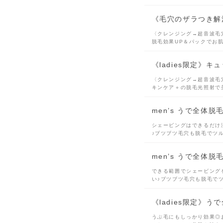
《毛穴のザラつき解
〈クレンジング→超音波毛
脱毛効果UP＆パックでお
《ladies限定》
〈クレンジング→超音波毛
キンケア＋の脱毛光照射で
men’s うで全体
シェービングはできるだけ
♪ブツブツ毛穴も脱毛でツ
men’s うで全体
できる範囲でシェービング
い♪ブツブツ毛穴も脱毛で
《ladies限定》
うぶ毛にもしっかり効果◎