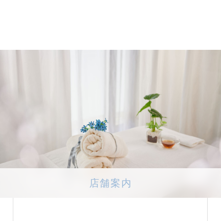
滅失、毀損等を防止するために、個人情報保護管理責任者を設置
に、また最新なものに保つよう、お預かりした個人情報の適切な
修正または削除）
ただいた個人情報の照会、修正または削除を希望される場合は、
理的な範囲ですみやかに対応させていただきます。
ー）の使用について）
サービスを提供するため、Cookie（クッキー）を使用すること
を行えるものではなく、お客様のプライバシーを侵害することは
）とは、サーバーコンピュータからお客様のブラウザに送信され、お
積される情報です。
店舗案内