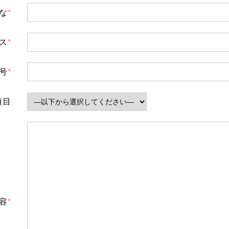
な
*
ス
*
号
*
項目
容
*