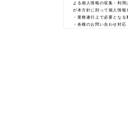
よる個人情報の収集・利用
が本方針に則って個人情報
・業務遂行上で必要となる
・各種のお問い合わせ対応
（個人情報の第三者
当店は、法令に基づく場合
示・提供することはありま
（委託先の監督）
当店は、お客様へ商品やサ
す。その場合、業務委託先
（個人情報の管理）