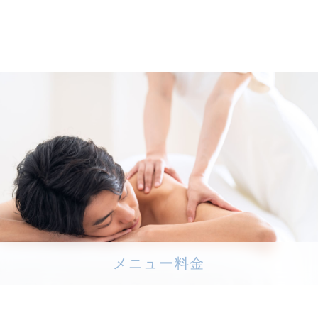
当店は、個人情報の漏洩、
め、また、個人情報を正確
（情報内容の照会、
当店は、お客様がご提供い
せていただいたうえで、合
（Cookie（クッキ
当店は、お客様によりよい
人を特定できる情報の収集
※Cookie（クッキー
ータのハードディスクに蓄
メニュー料金