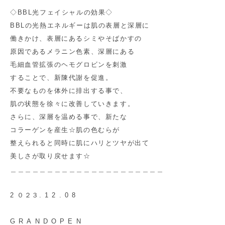
◇BBL光フェイシャルの効果◇
BBLの光熱エネルギーは肌の表層と深層に
働きかけ、表層にあるシミやそばかすの
原因であるメラニン色素、深層にある
毛細血管拡張のヘモグロビンを刺激
することで、新陳代謝を促進。
不要なものを体外に排出する事で、
肌の状態を徐々に改善していきます。
さらに、深層を温める事で、新たな
コラーゲンを産生☆肌の色むらが
整えられると同時に肌にハリとツヤが出て
美しさが取り戻せます☆
＿＿＿＿＿＿＿＿＿＿＿＿＿＿＿＿＿＿＿＿＿
2 ０２３. 1 2 . 0 8
G R A N D O P E N