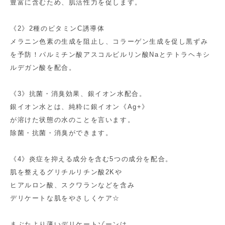
豊富に含むため、肌活性力を促します。
《2》2種のビタミンC誘導体
メラニン色素の生成を阻止し、コラーゲン生成を促し黒ずみ
を予防！パルミチン酸アスコルビルリン酸Naとテトラヘキシ
ルデガン酸を配合。
《3》抗菌・消臭効果、銀イオン水配合。
銀イオン水とは、純粋に銀イオン《Ag+》
が溶けた状態の水のことを言います。
除菌・抗菌・消臭ができます。
《4》炎症を抑える成分を含む5つの成分を配合。
肌を整えるグリチルリチン酸2Kや
ヒアルロン酸、スクワランなどを含み
デリケートな肌をやさしくケア☆
まぶたより薄いデリケートゾーンは