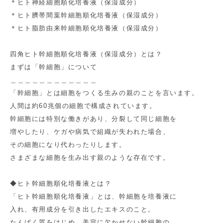
＊ヒト神経細胞順化培養液（保湿成分）
＊ヒト臍帯間葉幹細胞順化培養液（保湿成分）
＊ヒト脂肪由来幹細胞順化培養液（保湿成分）
四角ヒト幹細胞順化培養液（保湿成分）とは？
まずは「幹細胞」について
＿＿＿＿＿＿＿＿＿＿＿＿
「幹細胞」とは細胞をつくる生みの親のことを言います。
人間は約60兆個の細胞で構成されています。
幹細胞には特別な働きがあり、分裂して同じ細胞を
増やしたり、ケガや病気で組織が失われた場合、
その細胞になり代わったりします。
さまざまな細胞を生み出す親のような存在です。
◆ヒト幹細胞順化培養液とは？
「ヒト幹細胞順化培養液」とは、幹細胞を培養液に
入れ、有用成分を引き出したエキスのこと。
たんぱく質をはじめ、美容に欠かせない幹細胞の