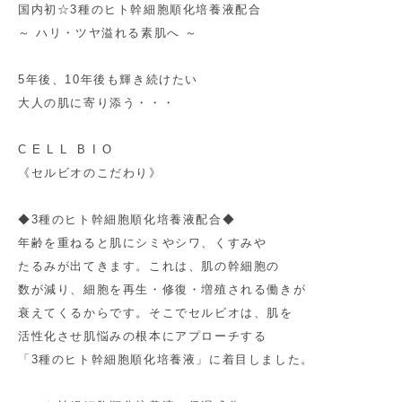
国内初☆3種のヒト幹細胞順化培養液配合
～ ハリ・ツヤ溢れる素肌へ ～
5年後、10年後も輝き続けたい
大人の肌に寄り添う・・・
C E L L B I O
《セルビオのこだわり》
◆3種のヒト幹細胞順化培養液配合◆
年齢を重ねると肌にシミやシワ、くすみや
たるみが出てきます。これは、肌の幹細胞の
数が減り、細胞を再生・修復・増殖される働きが
衰えてくるからです。そこでセルビオは、肌を
活性化させ肌悩みの根本にアプローチする
「3種のヒト幹細胞順化培養液」に着目しました。